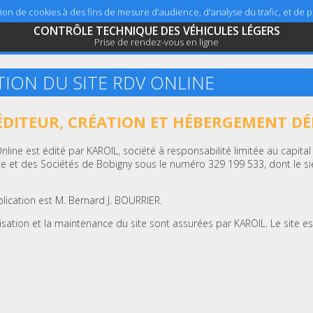
sation de cookies à des fins de mesure d'audience, d'analyse du trafic, et de
CONTRÔLE TECHNIQUE DES VÉHICULES LÉGERS
Prise de rendez-vous en ligne
TION DU SITE RDV ONLINE
 ÉDITEUR, CRÉATION ET HÉBERGEMENT DÉ
Online est édité par KAROIL, société à responsabilité limitée au capita
 et des Sociétés de Bobigny sous le numéro 329 199 533, dont le siè
blication est M. Bernard J. BOURRIER.
lisation et la maintenance du site sont assurées par KAROIL. Le site e