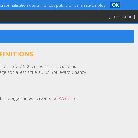
OK
 personnalisation des annonces publicitaires.
En savoir plus.
[ Connexion ]
FINITIONS
l social de 7 500 euros immatriculée au
ge social est situé au 67 Boulevard Chanzy
st hébergé sur les serveurs de
KAROIL
et