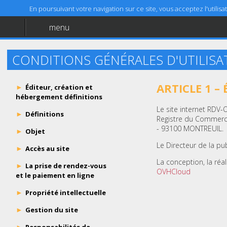
En poursuivant votre navigation sur ce site, vous acceptez l'utili
menu
Accueil
Aide
CONDITIONS GÉNÉRALES D'UTILISA
Mentions légales
ARTICLE 1 –
Éditeur, création et
hébergement définitions
Le site internet RDV-
Définitions
Registre du Commerce
- 93100 MONTREUIL.
Objet
Le Directeur de la pu
Accès au site
La conception, la réa
La prise de rendez-vous
OVHCloud
et le paiement en ligne
Propriété intellectuelle
Gestion du site